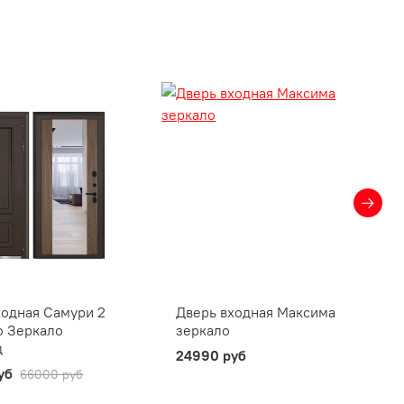
ходная Самури 2
Дверь входная Максима
о Зеркало
зеркало
д
24990 руб
уб
66000 руб