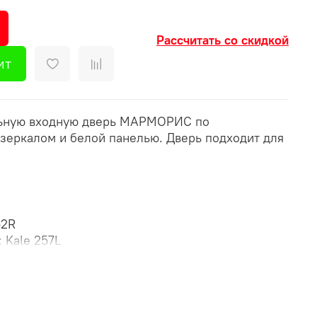
Рассчитать со скидкой
ит
льную входную дверь МАРМОРИС по
 зеркалом и белой панелью. Дверь подходит для
52R
 Kale 257L
ая)
а + Изолон фольгированый 10 мм