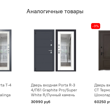
Аналогичные товары
-9%
ta T-4
Дверь входная Porta R-3
Дверь в
4/П61 Graphite Pro/Super
СТ Терм
alinga
White R/Лунный камень
Шокола
30990 руб
60250 р