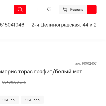
Корзина
615041946
2-я Целиноградская, 44 к 2
арт.
91002457
рморис торас графит/белый мат
55400.00 руб
960 пр
960 лев