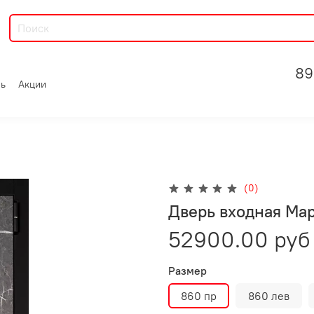
89
зь
Акции
(0)
Дверь входная Ма
52900.00 руб
Размер
860 пр
860 лев