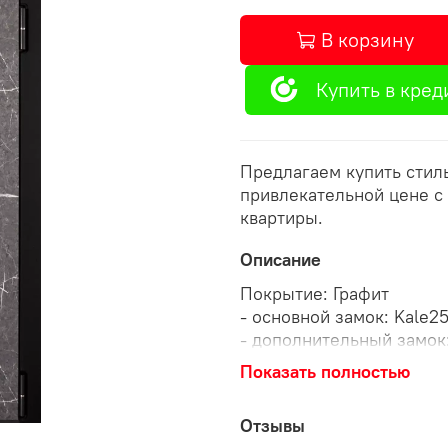
В корзину
Купить в кред
Предлагаем купить сти
привлекательной цене с
квартиры.
Описание
Покрытие: Графит
- основной замок: Kale2
- дополнительный замок:
- ночная задвижка: есть
Показать полностью
Ручка: раздельная (черн
Уплотнение: 3 контура
Отзывы
Наполнитель: Мин. плит