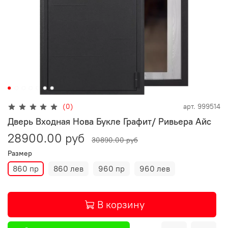
(0)
арт.
999514
Дверь Входная Нова Букле Графит/ Ривьера Айс
28900.00 руб
30890.00 руб
Размер
860 пр
860 лев
960 пр
960 лев
В корзину