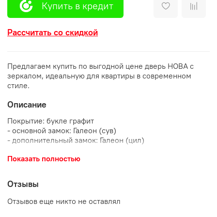
Купить в кредит
Рассчитать со скидкой
Предлагаем купить по выгодной цене дверь НОВА с
зеркалом, идеальную для квартиры в современном
стиле.
Описание
Покрытие: букле графит
- основной замок: Галеон (сув)
- дополнительный замок: Галеон (цил)
- ночная задвижка: есть
Показать полностью
Ручка: раздельная (хром)
Уплотнение: 2 контура
Наполнитель: пенополистерол
Отзывы
Тип коробки: открытый
Эксцентрик: есть
Отзывов еще никто не оставлял
Глазок: 180*