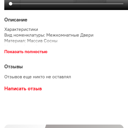
Описание
Характеристики
Вид номенклатуры: Межкомнатные Двери
Материал: Массив Сосны
Модель: Английская решетка
Показать полностью
Дизайн: Классика
Покрытие двери: Эмаль
Размер, мм: 2000х800
Отзывы
Тип двери: Глухая
Цветовая гамма: Белая
Отзывов еще никто не оставлял
Толщина полотна, мм: 38
Цвет: Белый жемчуг
Написать отзыв