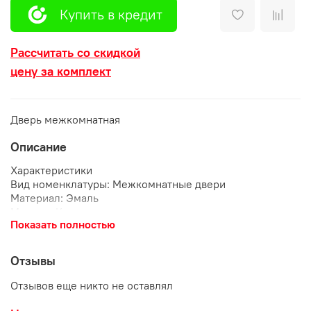
Купить в кредит
Рассчитать со скидкой
цену за комплект
Дверь межкомнатная
Описание
Характеристики
Вид номенклатуры: Межкомнатные двери
Материал: Эмаль
Модель: Кантри
Показать полностью
Дизайн: Классика
Покрытие: Эмаль
Покрытие двери: Эмаль
Отзывы
Размер, мм: 2000х800
Тип двери: Глухая
Отзывов еще никто не оставлял
Цветовая гамма: Белая
Толщина: 40