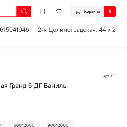
Корзина
0
615041946
2-я Целиноградская, 44 к 2
арт.
63
ая Гранд 5 ДГ Ваниль
0
800*2000
900*2000