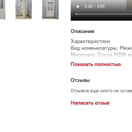
Описание
Характеристики
Вид номенклатуры: Меж
Материал: Сосна МДФ в
Модель: Рим
Показать полностью
Дизайн: Классика
Покрытие двери: Vinyl
Отзывы
Размер, мм: 2000х800
Стекло: мателюкс "Гранд
Отзывов еще никто не оста
Тип двери: Остекленная
Цветовая гамма: светлая
Написать отзыв
Толщина полотна, мм: 37
Цвет: Ваниль