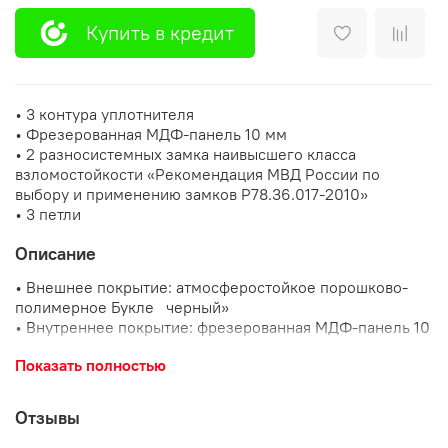
Купить в кредит
• 3 контура уплотнителя
• Фрезерованная МДФ-панель 10 мм
• 2 разносистемных замка наивысшего класса
взломостойкости «Рекомендация МВД России по
выбору и применению замков Р78.36.017-2010»
• 3 петли
Описание
• Внешнее покрытие: атмосферостойкое порошково-
полимерное Букле черный»
• Внутреннее покрытие: фрезерованная МДФ-панель 10
мм
Показать полностью
• Толщина дверного полотна: 90 мм
• Глубина дверного короба: 128 мм
• Наполнитель: пенополистирол
Отзывы
• Уплотнитель: 3 контура уплотнителя из вспененной
резины