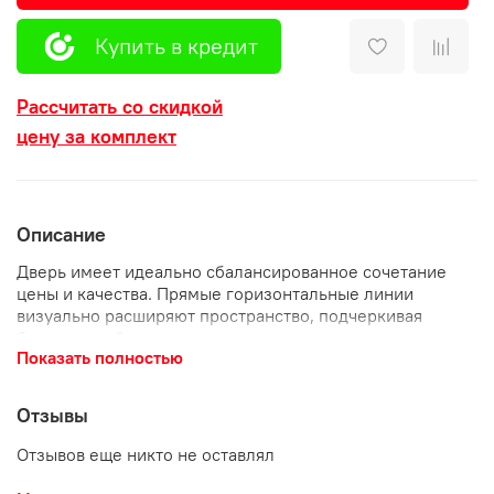
Купить в кредит
Рассчитать со скидкой
цену за комплект
Описание
Дверь имеет идеально сбалансированное сочетание
цены и качества. Прямые горизонтальные линии
визуально расширяют пространство, подчеркивая
безупречный вкус хозяина и красоту помещения.
Показать полностью
Стеклянные вставки пропускают свет из других комнат,
создавая оригинальное и мягкое освещение.
Особенность конструкции в том, что ее можно
Отзывы
разобрать и поменять отдельные элементы (царги и
стеклянные вставки). Экошпон считается популярным
Отзывов еще никто не оставлял
материалом за счет своей практичности и эстетичного
внешнего вида. Двери с таким покрытием чаще всего не