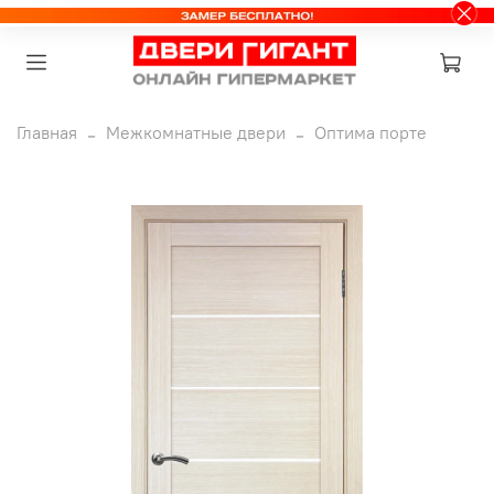
Главная
Межкомнатные двери
Оптима порте