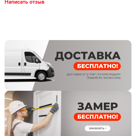
Написать отзыв
имеют кромки, что продлевает срок их службы.
Относительно ламинированных дверей, покрытие в
экошпоне увеличивает срок эксплуатации в несколько
раз. Структурное покрытие виртуозно имитирует цвет,
текстуру и рисунок дерева. Данная модель выполнена в
светлом цвете.
Двери российского производства "Оптима Порте"
изготавливаются на основе массива и МДФ, отличаясь
уникальной подборкой дизайнерских решений. Во главе
коллекций стоят прочные покрытия толщиной 200 мкр
и бескромочная технология, благодаря которой каждая
царга окутана со всех сторон, создавая хорошую
влагостойкость.
Кроме того, любую дверь можно выполнить по
нестандартным размерам и богатому выбору
остекления за 3-5 дней. В одном помещении можно
установить одну и ту же модель в различных типах
открывания: распашном, раздвижном и складном.
Изюминкой бренда по праву считается возможность