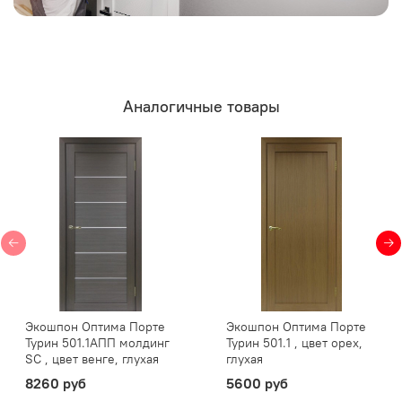
сочетания в одной модели нескольких цветов, а при
белом или черном остеклении — стеклопакет из двух
стекол. Завершающим штрихом является защитное
покрытие пленки, которое делает дверь устойчивой к
выцветанию и любым моющим средствам.
Аналогичные товары
Экошпон Оптима Порте
Экошпон Оптима Порте
Турин 501.1АПП молдинг
Турин 501.1 , цвет орех,
SC , цвет венге, глухая
глухая
8260 руб
5600 руб