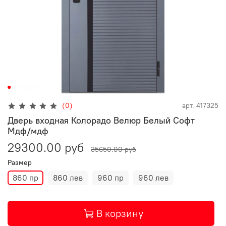
(0)
арт.
417325
Дверь входная Колорадо Велюр Белый Софт
Мдф/мдф
29300.00 руб
35650.00 руб
Размер
860 пр
860 лев
960 пр
960 лев
В корзину