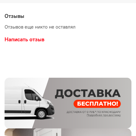
-2 надежных замка Genesis (обезличенный) наивысшей
степени взломостойкости
Отзывы
- ночная задвижка
Отзывов еще никто не оставлял
-эксцентрик
Написать отзыв
Двери имеют современный дизайн, они оснащены
уплотнителем в 3 контура. Красивая и качественная
входная дверь это воплощение
изысканности,статусности и оригенального дизайна.