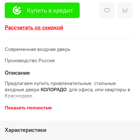
Купить в кредит
Рассчитать со скидкой
Современная входная дверь
Производство Россия
Описание
Предлагаем купить привлекательные стильные
входные двери
КОЛОРАДО
для офиса, или квартиры в
Краснодаре.
-Не дорогие,но качественные двери имеют надежный
Показать полностью
наполнитель пенополистерол
-толщина стального листа составляет 1,5 мм
Характеристики
-толщина полотна составляет 9,5 см