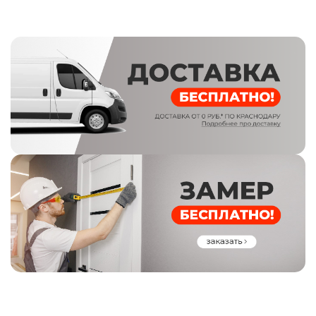
Покрытие: Черный букле
Размер, мм: 860x2050
Ручка: Раздельная
Сторона открывания: Левое
Тип коробки: Закрытый, утепленный
Толщина полотна, мм: 100
Толщина стали, мм: 2
Цвет: белый бархат