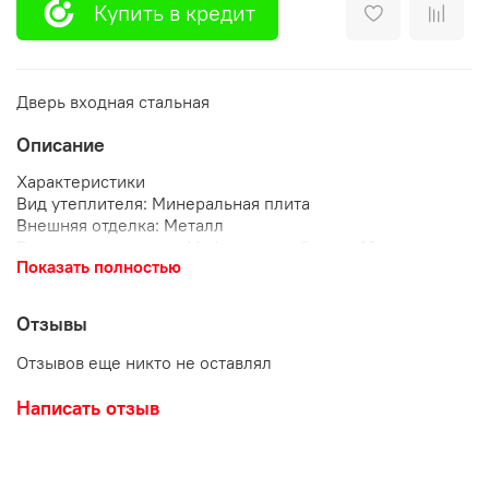
Купить в кредит
Дверь входная стальная
Описание
Характеристики
Вид утеплителя: Минеральная плита
Внешняя отделка: Металл
Внутренняя отделка: Мдф-панель сборная 16мм
Показать полностью
Глазок: 180°
Вид номенклатуры: Металлические двери
Замок: Guardian сувальдный (3-я серия)
Отзывы
Замок дополнительный: Guardian цилиндровый (3-я
серия)
Отзывов еще никто не оставлял
Контур уплотнения: 3
Модель: Деканто белый бархат ВХ
Написать отзыв
Тип отделки: Металл - МДФ
Ночная задвижка: да
Дизайн: Классика
Вид петли: навесные с подшипником