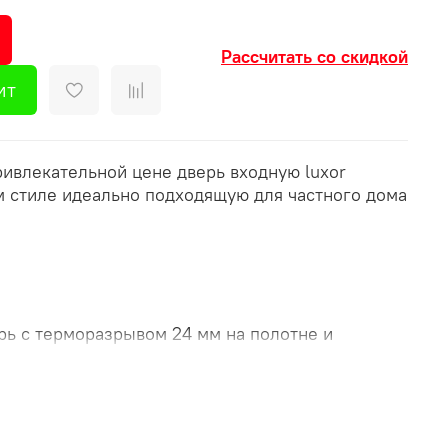
Рассчитать со скидкой
ит
ривлекательной цене дверь входную luxor
м стиле идеально подходящую для частного дома
рь с терморазрывом 24 мм на полотне и
обе. Порог из нержавеющей стали.
клопакет тонированный серебро
0х304х83 с ковкой
об в двух цветах:наружная часть: Муар