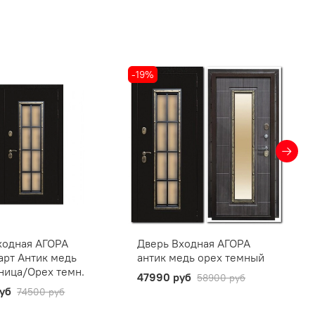
-19%
ходная АГОРА
Дверь Входная АГОРА
арт Антик медь
антик медь орех темный
ница/Орех темн.
47990 руб
58900 руб
уб
74500 руб