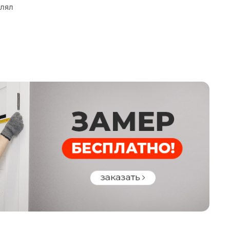
ий, Внутренная часть: муар RAL 9016 Багет
влял
 12 мм фрезерованная ПВХ Эмалит белый
мм
мм
-плита
вной РГ-140, 3 контура ( 2 на полотне 1 на
обе)
рытого типа
етли внешние открывание 180*
 Kilit 252R CR,
цилиндровый (узкая планка
мм ), 4 класс взломостойкости, 3 ригеля,
6 мм,
вылет ригелей 37 мм;
 Kilit 257L CR, сувальдный (узкая планка
мм), 4 класс взломостойкости, 3 ригеля,
6 мм,
вылет ригелей 35 мм, 8 сувальд
дельная, HS 44 сатин хром
ависимая
аллический для защелки основного замка
тивосъемные штыри, 3 шт