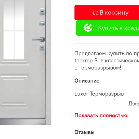
В корзину
Купить в кред
Предлагаем купить по п
thermo 3 в классическо
с терморазрывом!
Описание
Luxor Терморазрыв
Две
кор
Особенность двери
Показать полностью
Сте
105
Отзывы
Кор
Внешнее покрытие