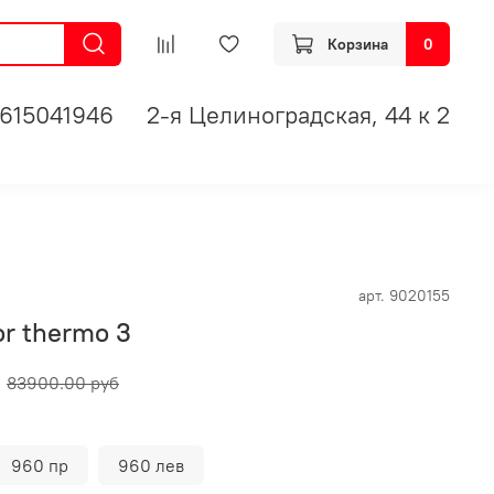
Корзина
0
615041946
2-я Целиноградская, 44 к 2
арт.
9020155
or thermo 3
83900.00 руб
960 пр
960 лев