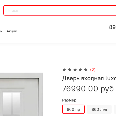
89
зь
Акции
(0)
Дверь входная lux
76990.00 руб
Размер
860 пр
860 лев