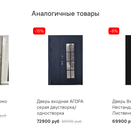
Аналогичные товары
-15%
-6%
рмо
Дверь входная АГОРА
Дверь В
серая двустворка/
Нестанд
одностворка
Листвен
руб
72900 руб
69900 р
85990 руб