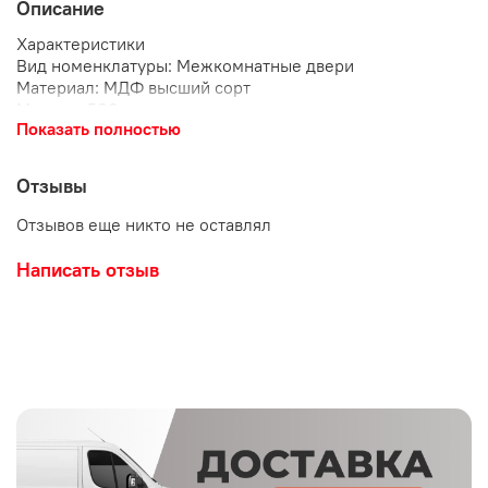
Описание
Характеристики
Вид номенклатуры: Межкомнатные двери
Материал: МДФ высший сорт
Модель: 500
Показать полностью
Дизайн: Модерн
Особенность: Защита торцов посредством
алюминиевого ТП-профиля
Отзывы
Покрытие двери: ПВХ
Размер, мм: 2000х800
Отзывов еще никто не оставлял
Цветовая гамма: темная
Толщина полотна, мм: 38
Написать отзыв
Цвет: Рустик натуральный