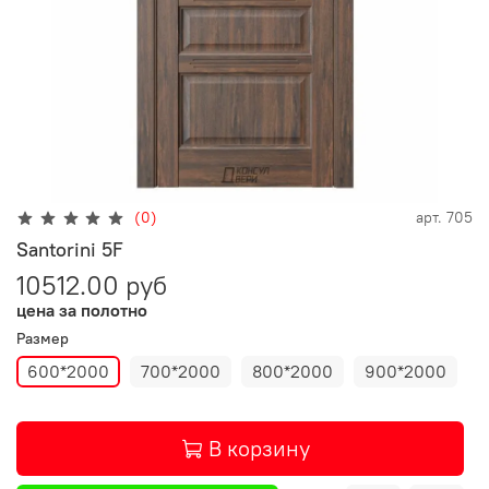
(0)
арт.
705
Santorini 5F
10512.00 руб
цена за полотно
Размер
600*2000
700*2000
800*2000
900*2000
В корзину