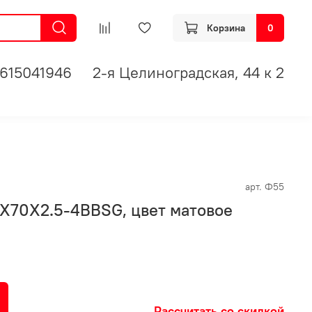
Корзина
0
615041946
2-я Целиноградская, 44 к 2
арт.
Ф55
0X70X2.5-4BBSG, цвет матовое
Рассчитать со скидкой