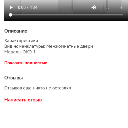
Описание
Характеристики
Вид номенклатуры: Межкомнатные двери
Модель: ЭКО-1
Дизайн: Модерн
Показать полностью
Покрытие: Экошпон
Покрытие двери: Экошпон
Размер, мм: 2000х800
Отзывы
Тип двери: Остекленная
Цветовая гамма: Светлая
Отзывов еще никто не оставлял
Толщина полотна, мм: 40
Цвет: Бьянко
Написать отзыв