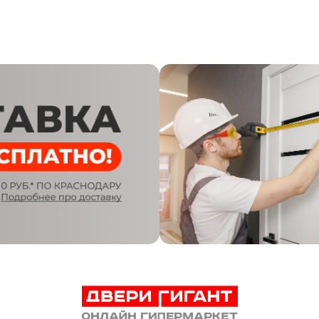
Mona-52
Размер, мм
2000х800
Цвет
Снежно-белый
Вид двери
Глухая (ДГ)
Производитель
Tandoor