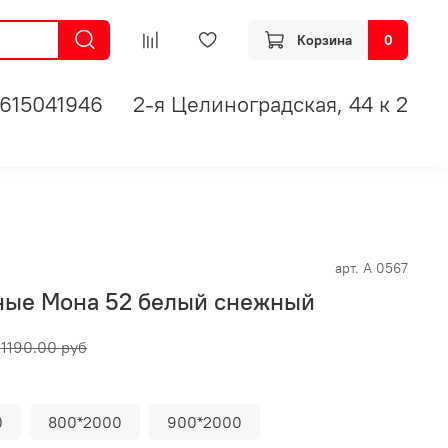
Корзина
0
615041946
2-я Целиноградская, 44 к 2
арт.
А 0567
ные Мона 52 белый снежный
11190.00 руб
0
800*2000
900*2000