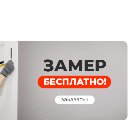
м
ральная плита
тура ( 2 на полотне 1 на коробе),
ненная резина
ытый
тли внешние открывание 180*
ндровый Zirh Kilit (аналог KALE),
етр ригелей 16 мм, вылет ригелей 35
льдный Zirh Kilit (аналог KALE),
етр ригелей 16 мм, вылет ригелей 35
а, хром,раздельная
висимая
ллический для защелки основного
а
ивосъемные штыри, 3 шт