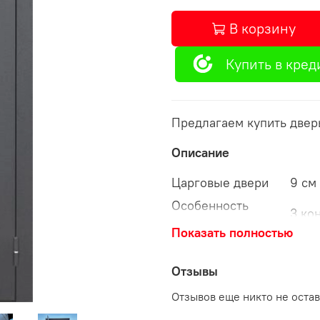
В корзину
Купить в кред
Предлагаем купить дверь
Описание
Царговые двери
9 см 
Особенность
3 ко
двери:
Показать полностью
Внешнее
Атмо
покрытие:
покр
Внутреннее
Отзывы
Царг
покрытие:
Аста
Отзывов еще никто не оста
Толщина полотна:
90 м