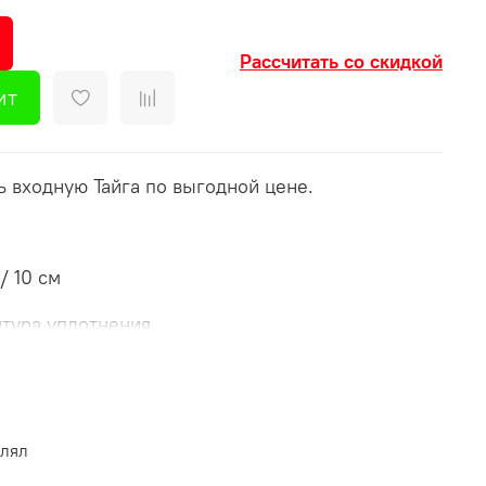
Рассчитать со скидкой
ит
 входную Тайга по выгодной цене.
/ 10 см
нтура уплотнения
сферостойкое порошково-полимерное
ытие "Антик Серебро"
овая МДФ панель толщиной 16 мм
на милки
влял
м