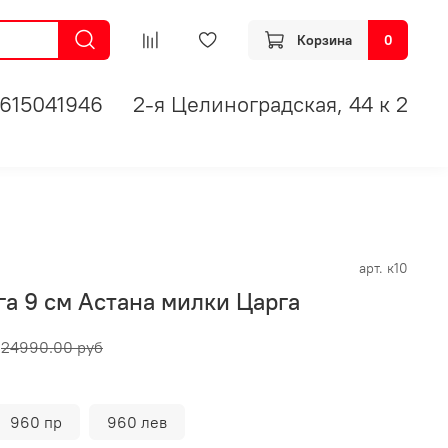
Корзина
0
615041946
2-я Целиноградская, 44 к 2
арт.
к10
га 9 см Астана милки Царга
24990.00 руб
960 пр
960 лев