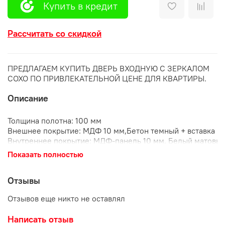
Купить в кредит
Рассчитать со скидкой
ПРЕДЛАГАЕМ КУПИТЬ ДВЕРЬ ВХОДНУЮ С ЗЕРКАЛОМ
СОХО ПО ПРИВЛЕКАТЕЛЬНОЙ ЦЕНЕ ДЛЯ КВАРТИРЫ.
Описание
Толщина полотна:
100 мм
Внешнее покрытие:
МДФ 10 мм,Бетон темный + вставка О
Внутреннее покрытие:
МДФ-панель 10 мм, Белый матовый
элемент
Показать полностью
Утеплитель:
минеральная плита
Уплотнитель:
3 контура уплотнения из вспененной резин
Отзывы
Замки:
цилиндровый и сувальдный Гардиан (4 класс взлом
Противосъемные ригели:
3 шт, 12 мм
Отзывов еще никто не оставлял
Петли:
3 шт, внешние, открывание 180
Короб:
закрытый, утепленный
Написать отзыв
Ручка:
раздельная, цвет - черный