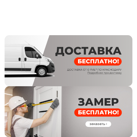
Ночная задвижка:
есть
Глазок:
расширенного обзора, цвет - черный
Броненакладка:
есть
Эксцентрик
: есть
Наличник
: 8 см
Стандартный размер по коробу
: 860/960*2050 мм