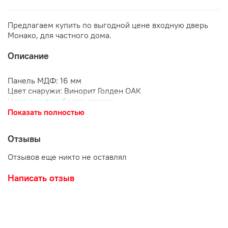
Предлагаем купить по выгодной цене входную дверь
Монако, для частного дома.
Описание
Панель МДФ: 16 мм
Цвет снаружи: Винорит Голден ОАК
Цвет изнутри: белое дерево
Толщина полотна: 95 мм
Показать полностью
Металл полотна: 1,5 мм
Металл короба: 1,5 мм
Отзывы
Покрытие: чёрный муар
Основной замок: guardian 3211
Отзывов еще никто не оставлял
Доп. замок: guardian 3001
Ночная задвижка: есть
Написать отзыв
Ручка: Модена
Наполнитель : мин. плита
Количество петель: 3 шт
Уплотнение: 3 контура
Капитель