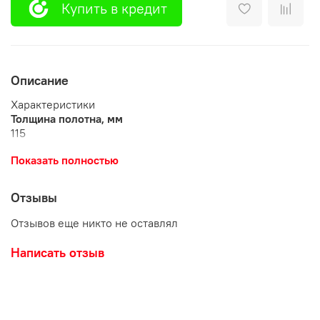
Купить в кредит
Описание
Характеристики
Толщина полотна, мм
115
Толщина стали, мм
Показать полностью
1,5
Отзывы
Терморазрыв
нет
Отзывов еще никто не оставлял
Вид утеплителя
Написать отзыв
Минеральная плита
Модель
Мидас
Размер по коробу