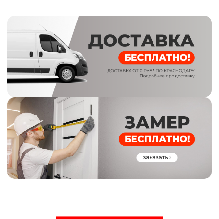
860x2050
Сторона открывания
Левое
Внешняя отделка
мдф-панель. фрезерованная. 8мм
Внутренняя отделка
мдф-панель. фрезерованная. 10мм
Тип коробки
Закрытый, утепленный
Контур уплотнения, шт
3
Замок основной
Guardian цилиндровый (3-я серия)
Замок дополнительный
Guardian сувальдный (3-я серия)
Глазок