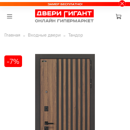
Главная
Входные двери
Тандор
-7%