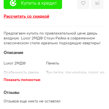
Купить в кредит
Рассчитать со скидкой
Предлагаем купить по привлекательной цене дверь
входную Luxor 2МДФ Стоун Рейки в современном
классическом стиле идеально подходящую квартиры!
Описание
Luxor 2МДФ
Панель
Особенность двери
Три петли, три контура, порог из
Муар с блестками RAL 9005, МДФ 
Показать полностью
Внешнее покрытие
черный, вставка ПВХ/МВР
Внутреннее покрытие
Фрезированная МДФ 10 мм Эмали
Отзывы
Толщина полотна
115 мм
Отзывов еще никто не оставлял
Толщина короба
128 мм
Утепление полотна
Пенополистирол (ППС)