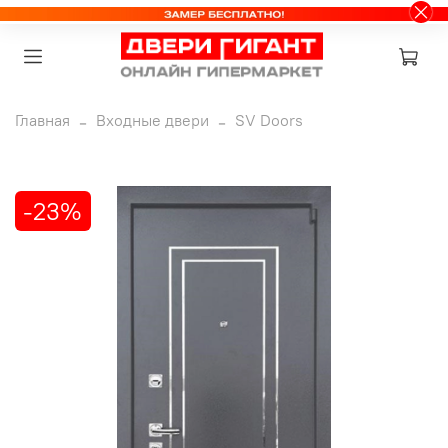
Главная
Входные двери
SV Doors
-23%