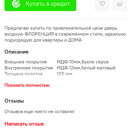
Купить в кредит
Предлагаю купить по привлекательной цене дверь
входную ФЛОРЕНЦИЯ в современном стиле, идеально
подходящую для квартиры и ДОМА
Описание
Внешнее покрытие
МДФ 10мм,Букле серое
Внутреннее покрытие
МДФ 12мм,белый матовы
Толщина полотна
100 мм
Толщина короба
140 мм
Показать полностью
Утепление полотна
Минеральная плита Knauf
Контуры уплотнения
3 контур
Тип короба
закрытый,утепленный
Отзывы
Петли
3 петли внешние открывание 180*
Гардиан 4 (наивысший) класс взло
Отзывов еще никто не оставлял
Основной замок
диаметр ригелей: 16 мм; цилиндр
Гардиан 4 (наивысший) класс взло
Написать отзыв
сувальдный - доп. защита от высве
Дополнительный замок
пластины из высоколегированной 