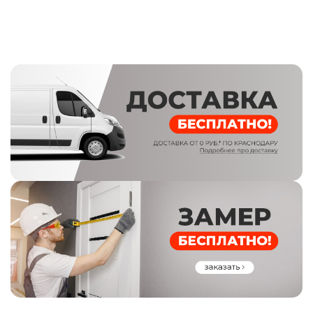
сторон замка
Тип ручки
Раздельная цвет хром
Ночная задвижка
Независимая
Эксцентик
Металлический для защелки основ