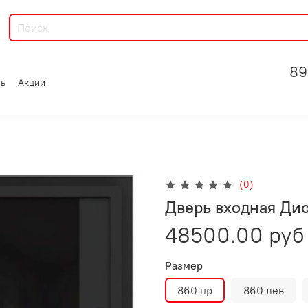
89
зь
Акции
(0)
Дверь входная Ди
48500.00 руб
Размер
860 пр
860 лев