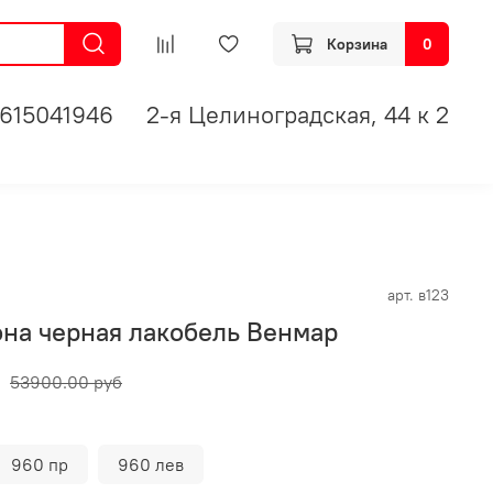
Корзина
0
615041946
2-я Целиноградская, 44 к 2
арт.
в123
она черная лакобель Венмар
53900.00 руб
960 пр
960 лев