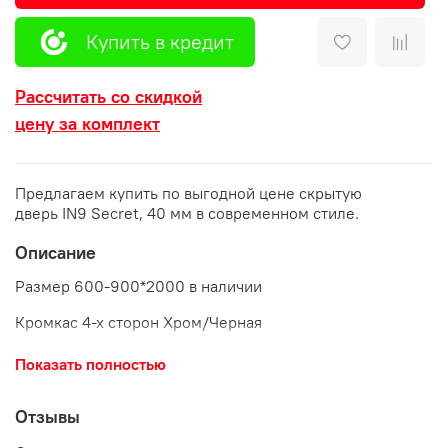
Купить в кредит
Рассчитать со скидкой
цену за комплект
Предлагаем купить по выгодной цене скрытую
дверь IN9 Secret, 40 мм в современном стиле.
Описание
Размер 600-900*2000 в наличии
Кромкас 4-х сторон Хром/Черная
*Цена включает в себя: Полотно + Комплект короб
Показать полностью
Secret (2,5 шт., универсальный, с врезкой под 2 скрытые
Петли Kubica 2760)+Петля Kubica 2760 2 шт. + Защелка
Отзывы
магнитная сантехническая, М1895 SC