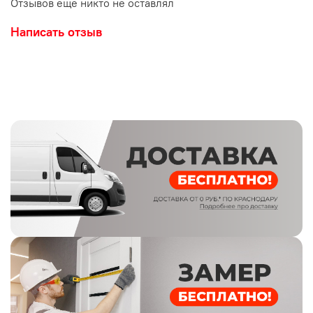
Отзывов еще никто не оставлял
Декоры
Дуб Арктик
Дуб Пацифик
коллекции:
Написать отзыв
Остекление:
АВС-пластик