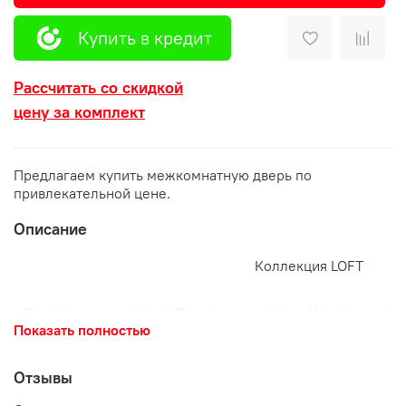
Купить в кредит
Рассчитать со скидкой
цену за комплект
Предлагаем купить межкомнатную дверь по
привлекательной цене.
Описание
Коллекция LOFT
Конструкция полотна:
Каркасно-щитовая
.
Конструкция 
Показать полностью
собой фрезерованную панель из МДФ плиты со стру
Покрытие
Экошпон
- высококачественное декоративно
эффектом натурального шпона. Устойчиво к химич
Отзывы
воздействиям.