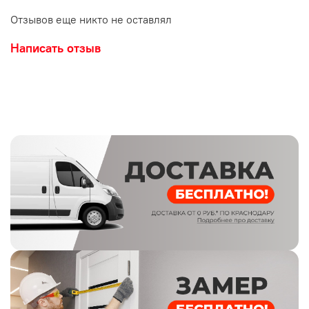
Стиль:
Классика
Отзывов еще никто не оставлял
Стекло: Без стекла
Написать отзыв
Конструкция двери:
Щитовая.Каркас полотна - брус
сосны, сращенный в минишип
Внутреннее заполнение - высокопрочный ячеистый
сотовый заполнитель
Кромка- ПВХ-профиль
Тип покрытия:
Ламинированная ( Микрофлекс)
Размеры полотен
36х2000х600/700/800
(2000х900-
под заказ)