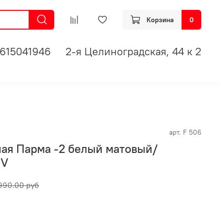
Корзина
0
615041946
2-я Целиноградская, 44 к 2
арт.
F 506
ая Парма -2 белый матовый/
SV
990.00 руб