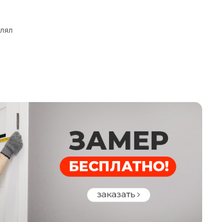
00, 700, 800, 900 мм.
еский
влял