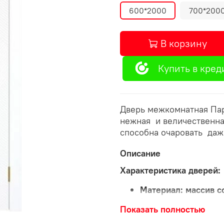
600*2000
700*200
В корзину
Купить в кред
Дверь межкомнатная Пар
нежная и величественн
способна очаровать даже
Описание
Характеристика дверей:
Материал:
массив с
Вставка: молдинг з
Показать полностью
Высота полотна:
20