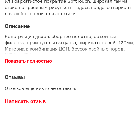
или бархатистое покрытие SoftTouch, широкая гамма
стекол с красивым рисунком – здесь найдется вариант
для любого ценителя эстетики.
Описание
Конструкция двери: сборное полотно, объемная
филенка, прямоугольная царга, ширина стоевой- 120мм;
Материал: комбинация ДСП, брусок хвойных пород,
МДФ и ХДФ;
Показать полностью
Стекло: ромб светлый;
Размеры: 600-900/2000/40 мм.
Отзывы
Отзывов еще никто не оставлял
Написать отзыв