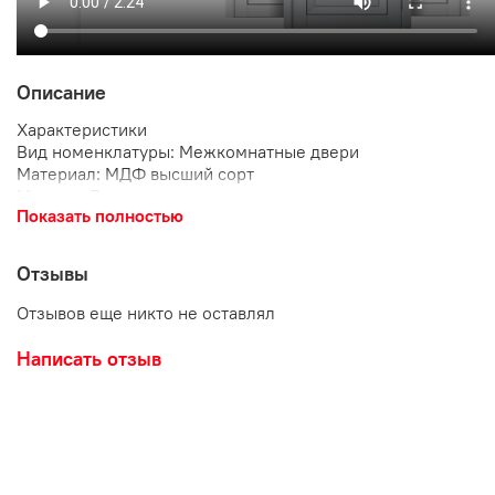
Описание
Характеристики
Вид номенклатуры: Межкомнатные двери
Материал: МДФ высший сорт
Модель: Деканто
Показать полностью
Дизайн: Классика
Покрытие двери: Soft touch
Размер, мм: 2000х800
Отзывы
Тип двери: Глухая
Цветовая гамма: Темная
Отзывов еще никто не оставлял
Толщина полотна, мм: 36 мм
Цвет: Серый бархат
Написать отзыв