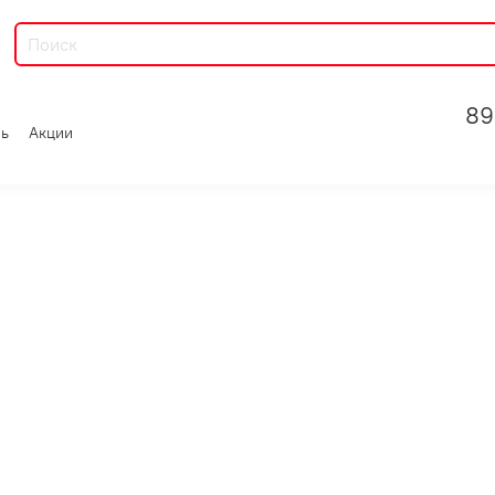
89
зь
Акции